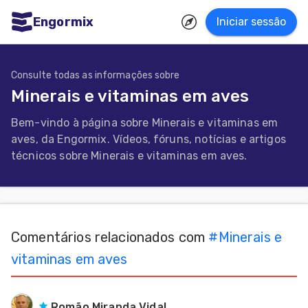
Engormix
Iniciar sessão
dades
uguês
Consulte todas as informações sobre
Minerais e vitaminas em aves
Micotoxinas
Bem-vindo à página sobre Minerais e vitaminas em
Avicultura
aves, da Engormix. Vídeos, fóruns, notícias e artigos
Suinocultura
técnicos sobre Minerais e vitaminas em aves.
Pecuária
de
corte
Comentários relacionados com
#
Minerais e
Pecuária
vitaminas em aves
de
leite
Romão Miranda Vidal