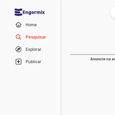
Engormix
Comunidades em Português
Home
Micotoxinas
Pesquisar
Avicultura
Explorar
Suinocultura
Anuncie na e
Pecuária de corte
Publicar
Pecuária de leite
Comunidades em Inglês
Acuacultura
Comunidades em Espanhol
Micotoxinas
Agricultura
Avicultura