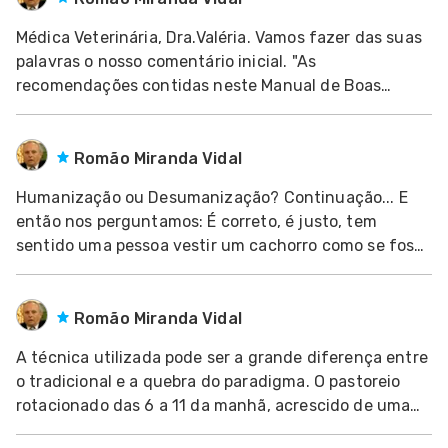
Médica Veterinária, Dra.Valéria. Vamos fazer das suas
dades
s
palavras o nosso comentário inicial. "As
recomendações contidas neste Manual de Boas
Práticas Agrícolas podem ser adotadas pelos diversos
dades
nhol
sistemas de produção existentes no
Romão Miranda Vidal
Humanização ou Desumanização? Continuação... E
então nos perguntamos: É correto, é justo, tem
sentido uma pessoa vestir um cachorro como se fosse
um ser humano? Fazer festa de aniversário, como fez
a socialite carioca? &Eac
Romão Miranda Vidal
A técnica utilizada pode ser a grande diferença entre
o tradicional e a quebra do paradigma. O pastoreio
rotacionado das 6 a 11 da manhã, acrescido de uma
suplementação alimentar indica que, ao momento