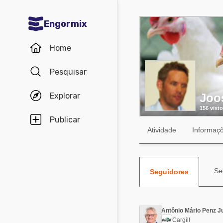
Engormix
Comunidades em Português
Home
Micotoxinas
Pesquisar
Avicultura
Explorar
Joos
Suinocultura
156 visto
Pecuária de corte
Publicar
Atividade
Informaç
Pecuária de leite
Comunidades em Inglês
Se
Seguidores
Acuacultura
Comunidades em Espanhol
Micotoxinas
Agricultura
Antônio Mário Penz J
Avicultura
Cargill