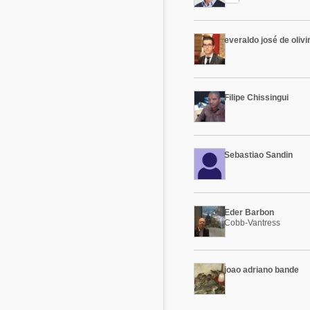
Alimentos - Rações
Suinocultura
Avicultura
everaldo josé de olivi
Pecuária de leite
Pecuária de corte
Alimentos - Rações
Pecuária de leite
Filipe Chissingui
Micotoxinas
Suinocultura
Mascotas
Sebastiao Sandin
Eder Barbon
Cobb-Vantress
joao adriano bande