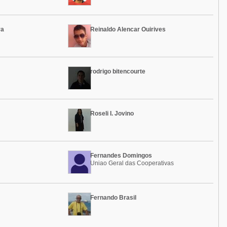
ra
Reinaldo Alencar Ouirives
rodrigo bitencourte
Roseli I. Jovino
Fernandes Domingos
Uniao Geral das Cooperativas
Fernando Brasil