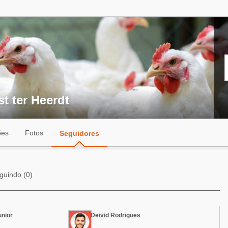
t ter Heerdt
ões
Fotos
Seguidores
guindo (0)
unior
Deivid Rodrigues