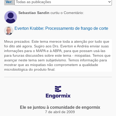
Ver:
Suinocultura
Avicultura
Pecuária de leite
Sebastiao Sandin
curtiu o Comentário:
Pecuária de corte
Alimentos - Rações
Pecuária de leite
Everton Krabbe: Processamento de frango de corte
Micotoxinas
Meus prezados: Este tema merece toda a atenção por tudo que
Suinocultura
foi dito até agora. Sugiro aos Drs. Everton e Andréa enviar suas
infornações para o MAPA e à ABPA, para que possam usá-las
Mascotas
para fururas discussões sobre este tema - miopatias. Temos que
avançar neste tema sem subjetivismo. Temos informação para
mostrar que as miopatias não comprometem a qualidade
microbiológica do produto final.
Ele se juntou à comunidade de engormix
7 de abril de 2009