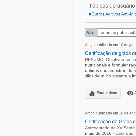
Alimentos - Rações
Tópicos do usuário
Suinocultura
Avicultura
#Outros Aditivos Anti-Mi
Pecuária de leite
Pecuária de corte
Alimentos - Rações
Ver:
Pecuária de leite
Artigo publicado em 10 de jun
Micotoxinas
Certificação de grãos d
Suinocultura
RESUMO: Objetivou-se cert
nutricionais e formular raç
Mascotas
obtidos das amostras de m
silos de milho durante a 
equalizer
remove_red_eye
Estatísticas
Artigo publicado em 16 de ago
Certificação de Grãos d
Apresentado no XV Seminár
maio de 2016 - CentroSul /