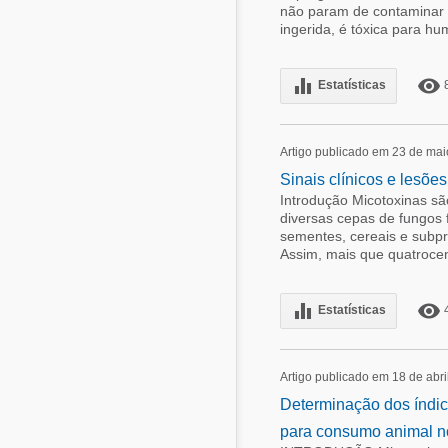
não param de contaminar d
ingerida, é tóxica para hu
equalizer
remove_red_eye
Estatísticas
Artigo publicado em 23 de ma
Sinais clínicos e lesõe
Introdução Micotoxinas sã
diversas cepas de fungos 
sementes, cereais e subpr
Assim, mais que quatrocen
equalizer
remove_red_eye
Estatísticas
Artigo publicado em 18 de abri
Determinação dos índic
para consumo animal no 