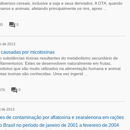
iversos cereais, inclusive a soja e seus derivados. A OTA, quando
manos e animais, afetando principalmente os rins, apres ...
forum
85
0
io de 2013
s causadas por micotoxinas
o substâncias tóxicas resultantes do metabolismo secundário de
filamentosos. Estes se desenvolvem naturalmente em frutas,
odutos que são muito utilizados na alimentação humana e animal.
tas toxinas são conhecidas. Uma vez ingerid ...
forum
470
0
l de 2013
es de contaminação por aflatoxina e zearalenona em rações
Brasil no período de janeiro de 2001 a fevereiro de 2004