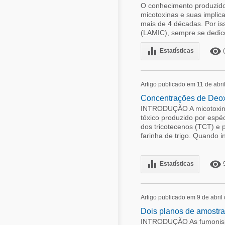
O conhecimento produzido 
micotoxinas e suas implic
mais de 4 décadas. Por is
(LAMIC), sempre se dedico
equalizer
remove_red_eye
Estatísticas
(
Artigo publicado em 11 de abri
Concentrações de Deoxi
INTRODUÇÃO A micotoxina 
tóxico produzido por esp
dos tricotecenos (TCT) e 
farinha de trigo. Quando i
equalizer
remove_red_eye
Estatísticas
Artigo publicado em 9 de abril
Dois planos de amostra
INTRODUÇÃO As fumonisina