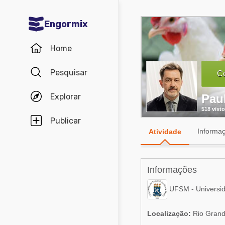
Engormix
Comunidades em Português
Home
Micotoxinas
Pesquisar
Co
Avicultura
Explorar
Paul
Suinocultura
518 visto
Pecuária de corte
Publicar
Informa
Atividade
Pecuária de leite
Comunidades em Inglês
Informações
Acuacultura
Comunidades em Espanhol
UFSM - Universid
Micotoxinas
Agricultura
Localização:
Rio Grande
Avicultura