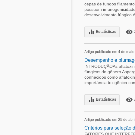
cepas de fungos filament
possuem imunogenicidade. 
desenvolvimento fúngico é 
equalizer
remove_red_eye
Estatísticas
Artigo publicado em 4 de maio
Desempenho e plumagem 
INTRODUÇÃOAs aflatoxinas
fúngicas do gênero Aspergi
conhecidos como aflatoxi
importância toxigênica c
equalizer
remove_red_eye
Estatísticas
Artigo publicado em 25 de abri
Critérios para seleção
FATORES QUE INTERFERE