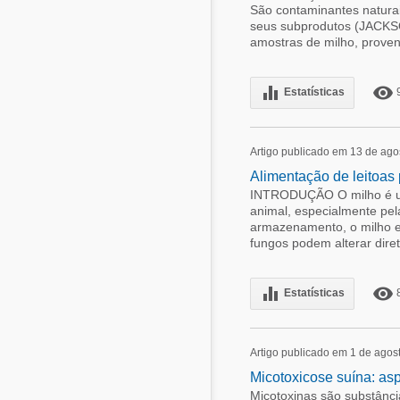
São contaminantes naturai
seus subprodutos (JACKS
amostras de milho, proveni
equalizer
remove_red_eye
Estatísticas
Artigo publicado em 13 de ago
Alimentação de leitoas
INTRODUÇÃO O milho é um 
animal, especialmente pela
armazenamento, o milho es
fungos podem alterar direta
equalizer
remove_red_eye
Estatísticas
Artigo publicado em 1 de agos
Micotoxicose suína: asp
Micotoxinas são substânci