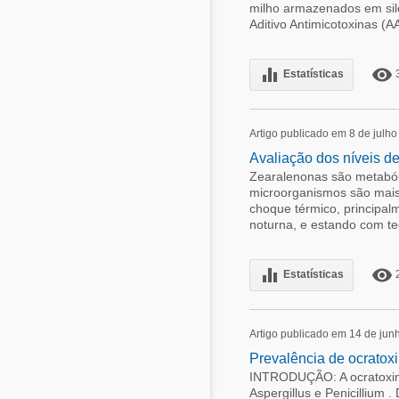
milho armazenados em silo
Aditivo Antimicotoxinas (A
equalizer
remove_red_eye
Estatísticas
Artigo publicado em 8 de julh
Avaliação dos níveis d
Zearalenonas são metaból
microorganismos são mais
choque térmico, principal
noturna, e estando com te
equalizer
remove_red_eye
Estatísticas
Artigo publicado em 14 de jun
Prevalência de ocratox
INTRODUÇÃO: A ocratoxina
Aspergillus e Penicillium 