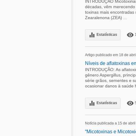
INTRODUÇÃO Micotoxinas s
décadas, vêm merecendo co
toxinas mais encontradas 
Zearalenona (ZEA) ...
equalizer
remove_red_eye
Estatísticas
Artigo publicado em 18 de abri
Níveis de aflatoxinas e
INTRODUÇÃO: As aflatoxin
gênero Aspergillus, princi
série grãos, sementes e s
ocasionar danos à saúde 
equalizer
remove_red_eye
Estatísticas
Notícia publicada a 15 de abri
“Micotoxinas e Micotox