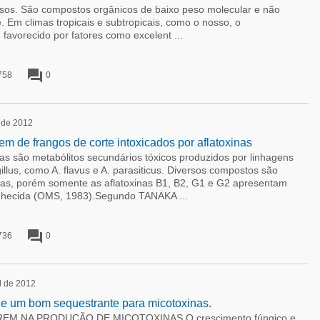
osos. São compostos orgânicos de baixo peso molecular e não
Em climas tropicais e subtropicais, como o nosso, o
favorecido por fatores como excelent ...
forum
758
0
 de 2012
de frangos de corte intoxicados por aflatoxinas
 são metabólitos secundários tóxicos produzidos por linhagens
llus, como A. flavus e A. parasiticus. Diversos compostos são
nas, porém somente as aflatoxinas B1, B2, G1 e G2 apresentam
onhecida (OMS, 1983).Segundo TANAKA ...
forum
736
0
l de 2012
 de um bom sequestrante para micotoxinas.
M NA PRODUÇÃO DE MICOTOXINAS.O crescimento fúngico e