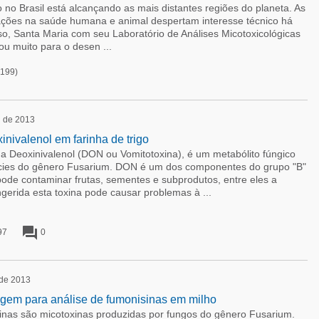
no Brasil está alcançando as mais distantes regiões do planeta. As
ações na saúde humana e animal despertam interesse técnico há
so, Santa Maria com seu Laboratório de Análises Micotoxicológicas
u muito para o desen ...
199)
l de 2013
nivalenol em farinha de trigo
Deoxinivalenol (DON ou Vomitotoxina), é um metabólito fúngico
écies do gênero Fusarium. DON é um dos componentes do grupo "B"
pode contaminar frutas, sementes e subprodutos, entre eles a
ngerida esta toxina pode causar problemas à ...
forum
97
0
 de 2013
gem para análise de fumonisinas em milho
s são micotoxinas produzidas por fungos do gênero Fusarium.