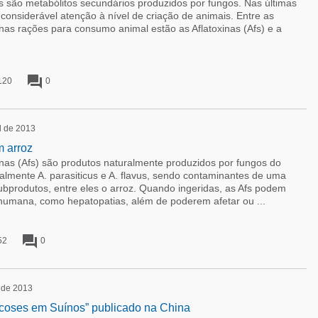
ão metabólitos secundários produzidos por fungos. Nas últimas
nsiderável atenção à nível de criação de animais. Entre as
nas rações para consumo animal estão as Aflatoxinas (Afs) e a
forum
120
0
l de 2013
m arroz
as (Afs) são produtos naturalmente produzidos por fungos do
palmente A. parasiticus e A. flavus, sendo contaminantes de uma
ubprodutos, entre eles o arroz. Quando ingeridas, as Afs podem
humana, como hepatopatias, além de poderem afetar ou ...
forum
52
0
l de 2013
icoses em Suínos” publicado na China