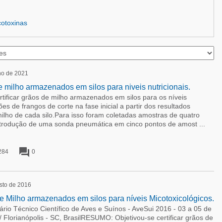
cotoxinas
ho de 2021
e milho armazenados em silos para niveis nutricionais.
ificar grãos de milho armazenados em silos para os níveis
ões de frangos de corte na fase inicial a partir dos resultados
ilho de cada silo.Para isso foram coletadas amostras de quatro
introdução de uma sonda pneumática em cinco pontos de amost ...
forum
284
0
sto de 2016
e Milho armazenados em silos para níveis Micotoxicológicos.
io Técnico Científico de Aves e Suínos - AveSui 2016 - 03 a 05 de
 Florianópolis - SC, BrasilRESUMO: Objetivou-se certificar grãos de