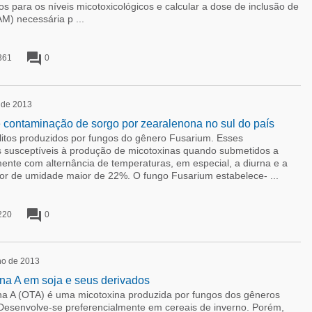
s para os níveis micotoxicológicos e calcular a dose de inclusão de
AM) necessária p ...
forum
361
0
o de 2013
e contaminação de sorgo por zearalenona no sul do país
itos produzidos por fungos do gênero Fusarium. Esses
 susceptíveis à produção de micotoxinas quando submetidos a
mente com alternância de temperaturas, em especial, a diurna e a
or de umidade maior de 22%. O fungo Fusarium estabelece- ...
forum
220
0
ho de 2013
ina A em soja e seus derivados
 A (OTA) é uma micotoxina produzida por fungos dos gêneros
. Desenvolve-se preferencialmente em cereais de inverno. Porém,