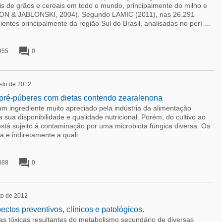
s de grãos e cereais em todo o mundo, principalmente do milho e
ON & JABLONSKI, 2004). Segundo LAMIC (2011), nas 26.291
entes principalmente da região Sul do Brasil, analisadas no perí ...
forum
955
0
sto de 2012
 pré-púberes com dietas contendo zearalenona
ingrediente muito apreciado pela indústria da alimentação
 sua disponibilidade e qualidade nutricional. Porém, do cultivo ao
tá sujeito à contaminação por uma microbiota fúngica diversa. Os
 e indiretamente a quali ...
forum
888
0
to de 2012
ectos preventivos, clínicos e patológicos.
as tóxicas resultantes do metabolismo secundário de diversas