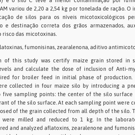
5) e o silo C teve a menor contaminação por fumo
AAM variou de 2,20 a 2,54 kg por tonelada de ração. O 
icação de silos para os níveis micotoxicológicos p
o e destinação correta dos grãos armazenados, auxi
o risco das micotoxinas.
latoxinas, fumonisinas, zearalenona, aditivo antimicoto
 of this study was certify maize grain stored in s
evels and calculate the dose of inclusion of Anti-m
red for broiler feed in initial phase of production. 
re collected in four maize silo by introducing a p
 five sampling points: the center of the silo surface
ant of the silo surface. At each sampling point were c
ed of the grain collected from all depth of the silo. 
were milled and reduced to 1 kg. In the laborato
ed and analyzed aflatoxins, zearalenone and fumonis