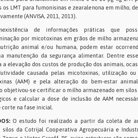
s os LMT para fumonisinas e zearalenona em milho, de
ivamente (ANVISA, 2011, 2013).
nexistência de informações práticas que possi
minação por micotoxinas em grãos de milho armazen
 nutrição animal e/ou humana, podem estar ocorrend
 manutenção da segurança alimentar. Dentre esses
a a elevação dos custos de produção dos animais, oca
utividade causada pelas micotoxinas, utilização ou
oxinas (AAM) e pela alteração do bem-estar animal
o objetivou-se certificar o milho armazenado em silos
gicos e calcular a dose de inclusão de AAM necessá
corte na fase inicial.
DOS:
O estudo foi realizado a partir da coleta de a
silos da Cotrijal Cooperativa Agropecuária e Industr