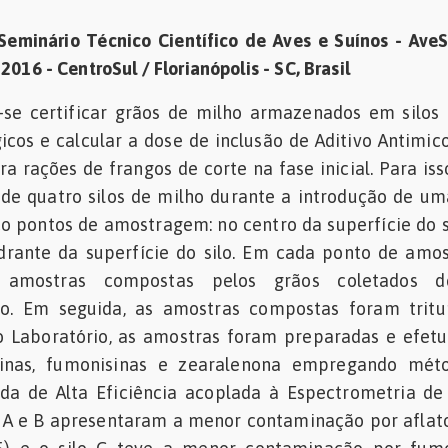
eminário Técnico Científico de Aves e Suínos - Ave
2016 - CentroSul / Florianópolis - SC, Brasil
se certificar grãos de milho armazenados em silos
icos e calcular a dose de inclusão de Aditivo Antimic
a rações de frangos de corte na fase inicial. Para is
de quatro silos de milho durante a introdução de u
 pontos de amostragem: no centro da superfície do s
drante da superfície do silo. Em cada ponto de amo
s amostras compostas pelos grãos coletados 
lo. Em seguida, as amostras compostas foram tritu
o Laboratório, as amostras foram preparadas e efet
oxinas, fumonisinas e zearalenona empregando mét
ida de Alta Eficiência acoplada à Espectrometria d
s A e B apresentaram a menor contaminação por aflat