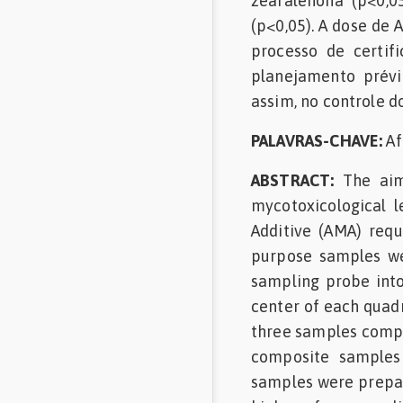
zearalenona (p<0,0
(p<0,05). A dose de 
processo de certif
planejamento prévi
assim, no controle d
PALAVRAS-CHAVE:
Af
ABSTRACT:
The aim
mycotoxicological l
Additive (AMA) requi
purpose samples we
sampling probe into
center of each quadr
three samples compos
composite samples 
samples were prepar