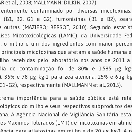
R et al., 2008; MALLMANN; DILKIN, 2007).
uentemente contaminado por diversas micotoxinas,
as (B1, B2, G1 e G2), fumonisinas (B1 e B2), zeara
re outras (MAZIERO; BERSOT, 2010). Segundo estatís
ises Micotoxicológicas (LAMIC), da Universidade Fe
, o milho é um dos ingredientes com maior percen
s principais micotoxinas que afetam a saúde humana e
lho recebidas pelo laboratório nos anos de 2011 a 
édia de contaminação foi de 80% e 1.585 μg kg
), 36% e 78 μg kg-1 para zearalenona, 25% e 6μg kg
G1+G2), respectivamente (MALLMANN et al., 2015).
trema importância para a saúde pública está rela
cológicos do milho e seus respectivos subprodutos de
na. A Agência Nacional de Vigilância Sanitária est
tes Máximos Tolerados (LMT) de micotoxinas em alime
gência para aflatoxinas em milho é de 20 μg kg-1. A p