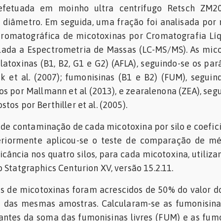
efetuada em moinho ultra centrífugo Retsch ZM2
diâmetro. Em seguida, uma fração foi analisada por
cromatográfica de micotoxinas por Cromatografia Lí
plada a Espectrometria de Massas (LC-MS/MS). As mic
latoxinas (B1, B2, G1 e G2) (AFLA), seguindo-se os pa
k et al. (2007); fumonisinas (B1 e B2) (FUM), seguin
s por Mallmann et al (2013), e zearalenona (ZEA), seg
tos por Berthiller et al. (2005).
 de contaminação de cada micotoxina por silo e coefic
teriormente aplicou-se o teste de comparação de mé
icância nos quatro silos, para cada micotoxina, utiliza
 Statgraphics Centurion XV, versão 15.2.11.
s de micotoxinas foram acrescidos de 50% do valor d
o das mesmas amostras. Calcularam-se as fumonisina
antes da soma das fumonisinas livres (FUM) e as fum