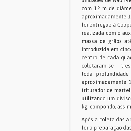
unidades de Não Me 
com 12 m de diâmet
aproximadamente 1.
foi entregue à Coope
realizada com o au
massa de grãos até
introduzida em cinc
centro de cada qua
coletaram-se tr
toda profundidade
aproximadamente 1
triturador de marte
utilizando um divis
kg, compondo, assim,
Após a coleta das a
foi a preparação d