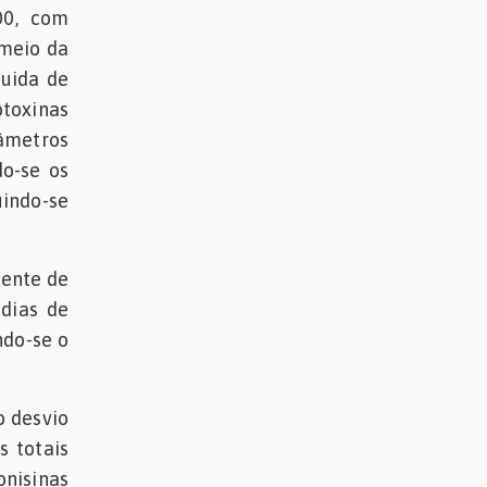
00, com
 meio da
quida de
otoxinas
râmetros
do-se os
uindo-se
iente de
dias de
ndo-se o
o desvio
s totais
onisinas