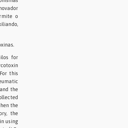
nisinas
inovador
ermite o
liando,
xinas.
ilos for
ycotoxin
For this
neumatic
 and the
ollected
Then the
ry, the
in using