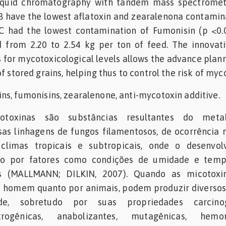
iquid chromatography with tandem mass spectrometr
 B have the lowest aflatoxin and zearalenona contamin
 C had the lowest contamination of Fumonisin (p <0.
from 2.20 to 2.54 kg per ton of feed. The innovati
s for mycotoxicological levels allows the advance plan
f stored grains, helping thus to control the risk of myc
ins, fumonisins, zearalenone, anti-mycotoxin additive.
toxinas são substâncias resultantes do meta
sas linhagens de fungos filamentosos, de ocorrência 
limas tropicais e subtropicais, onde o desenvol
ido por fatores como condições de umidade e temp
is (MALLMANN; DILKIN, 2007). Quando as micotoxi
lo homem quanto por animais, podem produzir diversos
de, sobretudo por suas propriedades carcinog
trogênicas, anabolizantes, mutagênicas, hemor