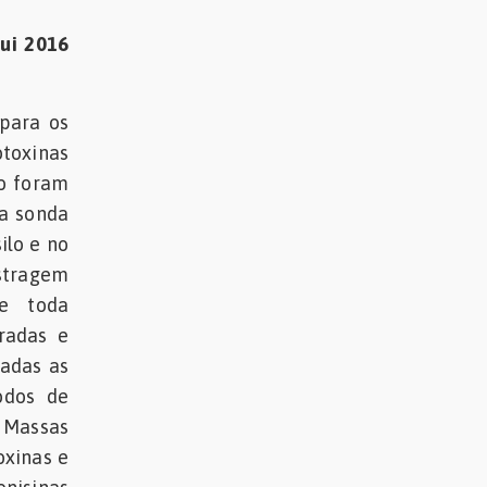
Sui 2016
 para os
otoxinas
so foram
ma sonda
ilo e no
stragem
de toda
radas e
uadas as
odos de
e Massas
oxinas e