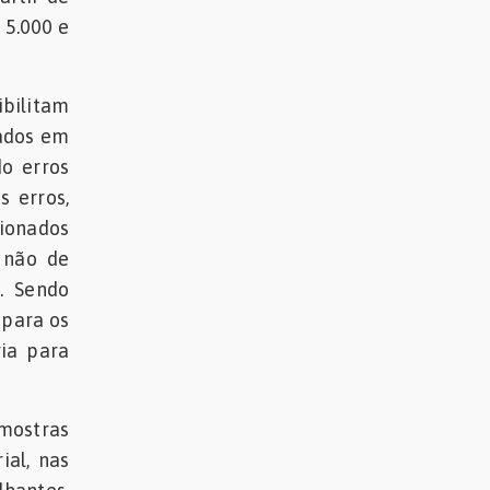
 5.000 e
bilitam
ados em
o erros
 erros,
sionados
 não de
. Sendo
 para os
ria para
mostras
ial, nas