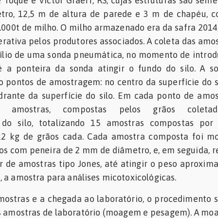
Toque e Victor Graeff, RS, cujas estruturas são seme
ro, 12,5 m de altura de parede e 3 m de chapéu, c
000t de milho. O milho armazenado era da safra 201
rativa pelos produtores associados. A coleta das amos
xílio de uma sonda pneumática, no momento de intro
 a ponteira da sonda atingir o fundo do silo. A so
o pontos de amostragem: no centro da superfície do s
drante da superfície do silo. Em cada ponto de amo
ês amostras, compostas pelos grãos coleta
 do silo, totalizando 15 amostras compostas por 
2 kg de grãos cada. Cada amostra composta foi m
los com peneira de 2 mm de diâmetro, e, em seguida, r
or de amostras tipo Jones, até atingir o peso aproxim
 a amostra para análises micotoxicológicas.
mostras e a chegada ao laboratório, o procedimento 
as amostras de laboratório (moagem e pesagem). A m