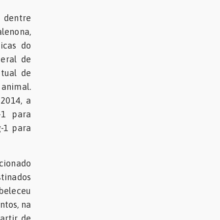
 dentre
lenona,
ticas do
deral de
tual de
 animal.
2014, a
-1 para
-1 para
cionado
stinados
abeleceu
ntos, na
artir de