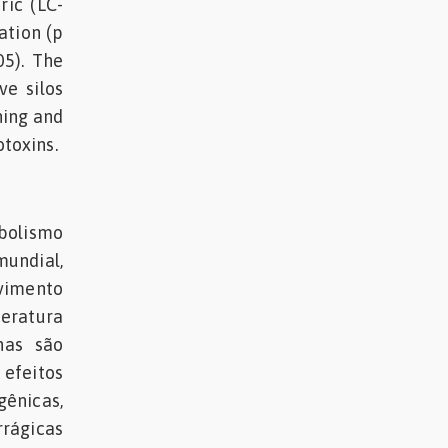
ic (LC-
ation (p
05). The
ve silos
ning and
otoxins.
bolismo
mundial,
vimento
eratura
nas são
 efeitos
ênicas,
rágicas