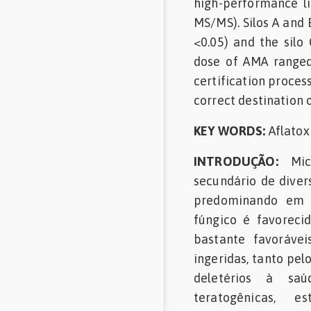
high-performance l
MS/MS). Silos A and
<0.05) and the silo
dose of AMA ranged 
certification proces
correct destination o
KEY WORDS:
Aflatox
INTRODUÇÃO:
Mico
secundário de diver
predominando em c
fúngico é favorec
bastante favoráve
ingeridas, tanto pe
deletérios à saú
teratogênicas, es