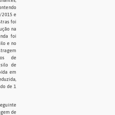
lhantes,
ontendo
4/2015 e
tras foi
dução na
nda foi
ilo e no
stragem
dos de
silo de
oída em
eduzida,
ado de 1
seguinte
oagem de