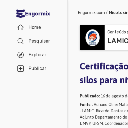
Engormix.com
/
Micotoxi
Engormix
Comunidades
Home
em Português
Conteúdo p
Pesquisar
Micotoxinas
Avicultura
Explorar
Suinocultura
Certificaçã
Publicar
Pecuária
silos para n
de
corte
Publicado
:
16 de agosto d
Pecuária
Fonte
:
Adriano Olnei Mall
- LAMIC. Ricardo Dantas de
de
Adjunto Departamento de Me
DMVP, UFSM, Coordenador
leite