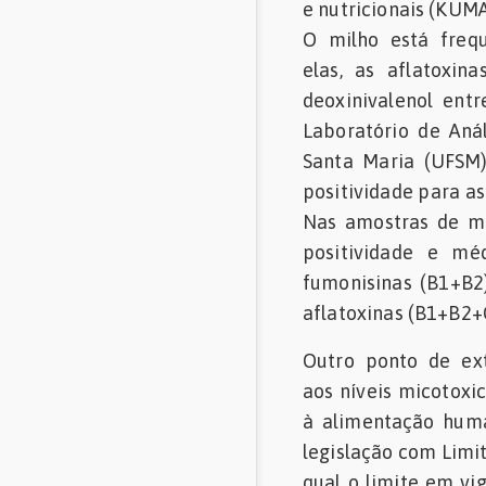
e nutricionais (KUMA
O milho está freq
elas, as aflatoxin
deoxinivalenol ent
Laboratório de Anál
Santa Maria (UFSM)
positividade para a
Nas amostras de mi
positividade e m
fumonisinas (B1+B2
aflatoxinas (B1+B2+
Outro ponto de ex
aos níveis micotoxi
à alimentação huma
legislação com Limi
qual o limite em vi