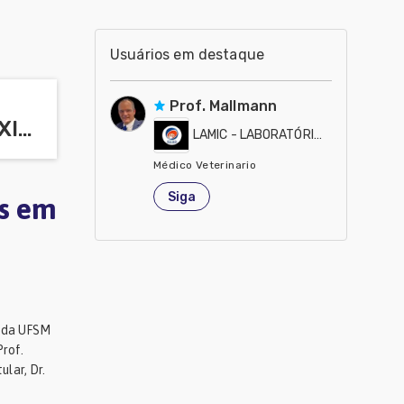
Usuários em destaque
Prof. Mallmann
LAMIC - LABORATÓRIO DE ANÁLISES MICOTOXICOLÓGICAS
LAMIC - LABORATÓRIO DE ANÁLI
Médico Veterinario
Brasil
Siga
os em
a da UFSM
Prof.
lar, Dr.