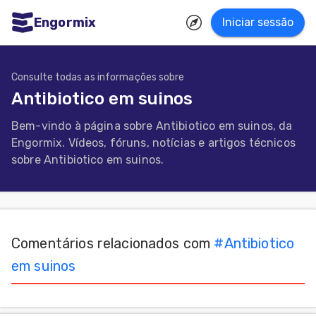
Engormix
Iniciar sessão
dades
uguês
Consulte todas as informações sobre
Antibiotico em suinos
Micotoxinas
Bem-vindo à página sobre Antibiotico em suinos, da
Avicultura
Engormix. Vídeos, fóruns, notícias e artigos técnicos
Suinocultura
sobre Antibiotico em suinos.
Pecuária
de
corte
Comentários relacionados com
#
Antibiotico
Pecuária
em suinos
de
leite