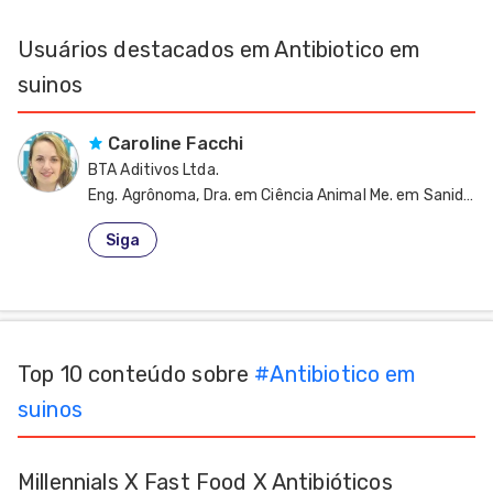
dades
Usuários destacados em Antibiotico em
s
suinos
dades
nhol
Caroline Facchi
BTA Aditivos Ltda.
Eng. Agrônoma, Dra. em Ciência Animal Me. em
Brasil
Siga
Top 10 conteúdo sobre
#
Antibiotico em
suinos
Millennials X Fast Food X Antibióticos