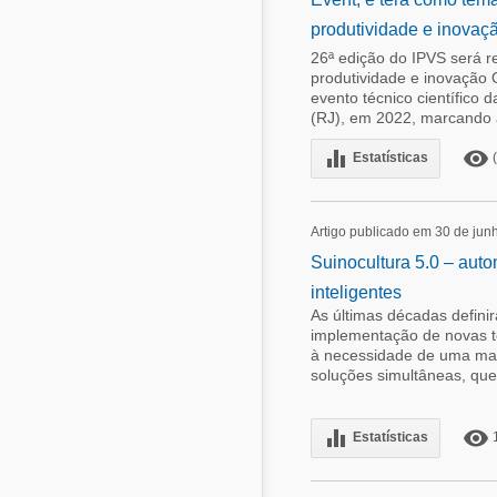
produtividade e inovaçã
26ª edição do IPVS será r
produtividade e inovação O
evento técnico científico 
(RJ), em 2022, marcando a 
equalizer
remove_red_eye
Estatísticas
(
Artigo publicado em 30 de jun
Suinocultura 5.0 – aut
inteligentes
As últimas décadas defini
implementação de novas te
à necessidade de uma mai
soluções simultâneas, que
equalizer
remove_red_eye
Estatísticas