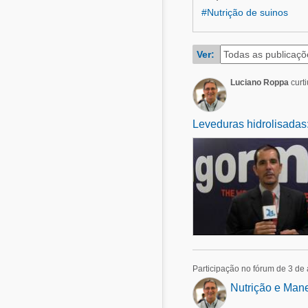
Alimentos - Rações
#Nutrição de suinos
Suinocultura
Avicultura
Pecuária de leite
Ver:
Pecuária de corte
Alimentos - Rações
Pecuária de leite
Luciano Roppa
curti
Micotoxinas
Leveduras hidrolisadas:
Suinocultura
Mascotas
Participação no fórum de 3 de
Nutrição e Man