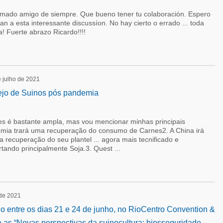
imado amigo de siempre. Que bueno tener tu colaboración. Espero
an a esta interessante discussíon. No hay cierto o errado ... toda
! Fuerte abrazo Ricardo!!!!
e julho de 2021
ejo de Suinos pós pandemia
es é bastante ampla, mas vou mencionar minhas principais
mia trará uma recuperação do consumo de Carnes2. A China irá
 recuperação do seu plantel ... agora mais tecnificado e
rtando principalmente Soja.3. Quest ...
 de 2021
o entre os dias 21 e 24 de junho, no RioCentro Convention &
 as “Novas perspectivas da suinocultura: biosseguridade,