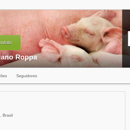
ntato
iano Roppa
ções
Seguidores
 Brasil