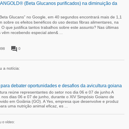
ANGOLD® (Beta Glucanos purificados) na diminuição da
 “Beta Glucans” no Google, em 40 segundos encontrará mais de 1,1
m sobre os efeitos benéficos do uso destas fibras alimentares, na
O que justifica tantos trabalhos sobre este assunto? Nas últimas
 vêm recebendo especial aten& ...
forum
398
0
iu a notícia:
 para debater oportunidades e desafios da avicultura goiana
tura reúne representantes do setor nos dia 06 e 07 de junho A
a nos dias 06 e 07 de junho, durante o XIV Simpósio Goiano de
movido em Goiânia (GO). A Yes, empresa que desenvolve e produz
ara uma nutrição animal eficaz, es ...
u o vídeo: