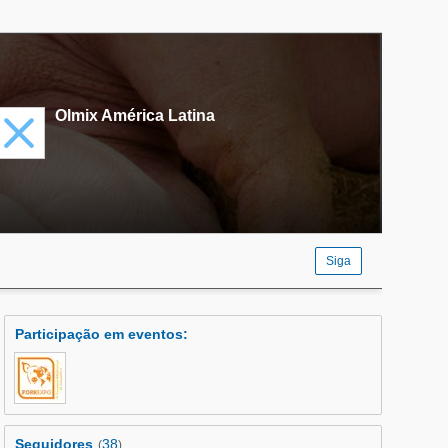
Olmix América Latina
Siga
Participação em eventos
:
Seguidores
38
(
)