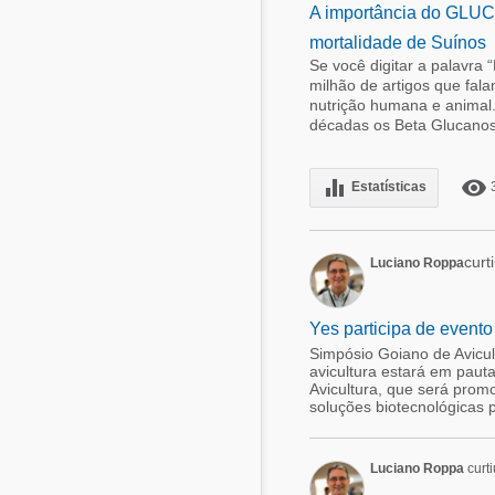
A importância do GLUC
mortalidade de Suínos
Se você digitar a palavra
milhão de artigos que fala
nutrição humana e animal. 
décadas os Beta Glucanos
equalizer
remove_red_eye
Estatísticas
curt
Luciano Roppa
Yes participa de evento
Simpósio Goiano de Avicul
avicultura estará em paut
Avicultura, que será pro
soluções biotecnológicas p
Luciano Roppa
curti