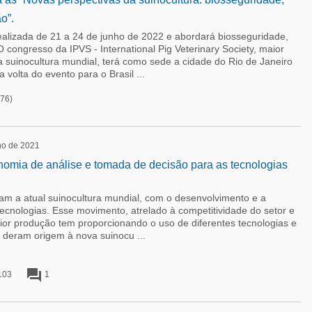
o”.
ealizada de 21 a 24 de junho de 2022 e abordará biosseguridade,
 congresso da IPVS - International Pig Veterinary Society, maior
da suinocultura mundial, terá como sede a cidade do Rio de Janeiro
volta do evento para o Brasil ...
76)
ho de 2021
onomia de análise e tomada de decisão para as tecnologias
ram a atual suinocultura mundial, com o desenvolvimento e a
cnologias. Esse movimento, atrelado à competitividade do setor e
or produção tem proporcionando o uso de diferentes tecnologias e
 deram origem à nova suinocu ...
forum
103
1