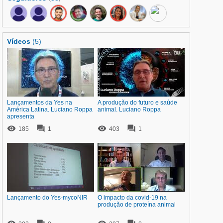
Vídeos
(5)
Lançamentos da Yes na
A produção do futuro e saúde
América Latina. Luciano Roppa
animal. Luciano Roppa
apresenta




185
1
403
1
Lançamento do Yes-mycoNIR
O impacto da covid-19 na
produção de proteína animal