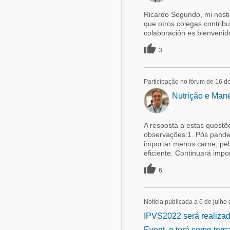
Ricardo Segundo, mi nest
que otros colegas contribu
colaboración es bienvenida

3
Participação no fórum de 16 d
Nutrição e Man
A resposta a estas questõ
observações:1. Pós pande
importar menos carne, pela
eficiente. Continuará impo

6
Notícia publicada a 6 de julho
IPVS2022 será realizad
Event, e terá como tema