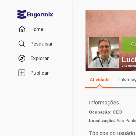
Engormix
Comunidades em Português
Home
Micotoxinas
Pesquisar
Co
Avicultura
Explorar
Luc
Suinocultura
764 visto
Pecuária de corte
Publicar
Informa
Atividade
Pecuária de leite
Comunidades em Inglês
Informações
Acuacultura
Ocupação:
CEO
Comunidades em Espanhol
Localização:
Sao Paulo,
Micotoxinas
Agricultura
Avicultura
Tópicos do usuário