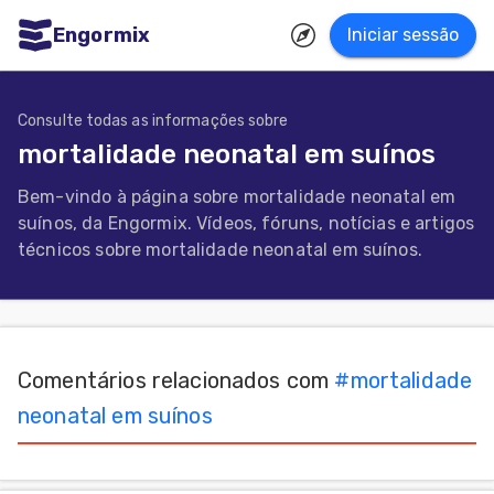
Engormix
Iniciar sessão
dades
uguês
Consulte todas as informações sobre
mortalidade neonatal em suínos
Micotoxinas
Bem-vindo à página sobre mortalidade neonatal em
Avicultura
suínos, da Engormix. Vídeos, fóruns, notícias e artigos
Suinocultura
técnicos sobre mortalidade neonatal em suínos.
Pecuária
de
corte
Comentários relacionados com
#
mortalidade
Pecuária
neonatal em suínos
de
leite