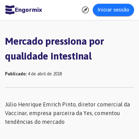
Engormix
Iniciar sessão
dades
uguês
Mercado pressiona por
Micotoxinas
qualidade intestinal
Avicultura
Suinocultura
Publicado
:
4 de abril de 2018
Pecuária
de
corte
Júlio Henrique Emrich Pinto, diretor comercial da
Vaccinar, empresa parceira da Yes, comentou
Pecuária
tendências do mercado
de
leite