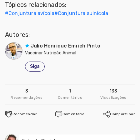
Tópicos relacionados:
dades
#
Conjuntura avícola
#
Conjuntura suinícola
s
Autores:
dades
nhol
Julio Henrique Emrich Pinto
Vaccinar Nutrição Animal
Siga
3
1
133
Recomendações
Comentários
Visualizações
Recomendar
Comentário
Compartilhar