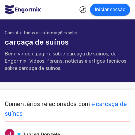
Engormix
Iniciar sessão
dades
uguês
Consulte todas as informações sobre
carcaça de suínos
Micotoxinas
Bem-vindo à página sobre carcaça de suínos, da
Avicultura
Engormix. Vídeos, fóruns, notícias e artigos técnicos
Suinocultura
sobre carcaça de suínos.
Pecuária
de
corte
Comentários relacionados com
#
carcaça de
Pecuária
suínos
de
leite
Juarez Donzele