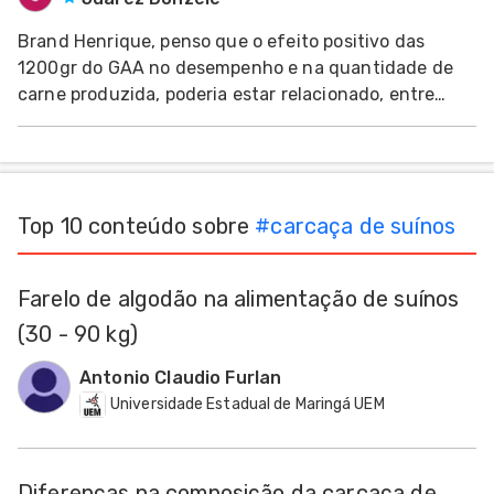
Brand Henrique, penso que o efeito positivo das
dades
s
1200gr do GAA no desempenho e na quantidade de
carne produzida, poderia estar relacionado, entre
outros, ao seu possível efeito poupador dos
dades
nhol
aminoácidos envolvidos na sua síntese, como a
metionina, a arginina e a glicina, entre outros.
Aproveito para i
Top 10 conteúdo sobre
#
carcaça de suínos
Farelo de algodão na alimentação de suínos
(30 - 90 kg)
Antonio Claudio Furlan
Universidade Estadual de Maringá UEM
Diferenças na composição da carcaça de