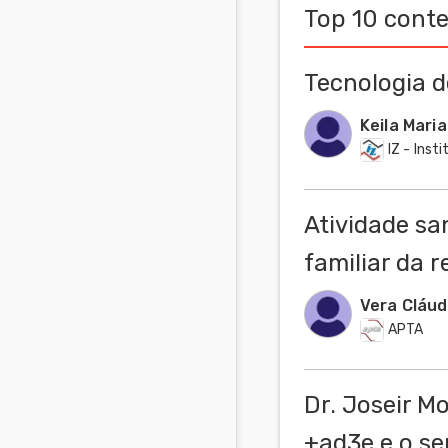
Top 10 cont
Comunidades
em Inglês
Tecnologia 
Comunidades
Keila Mari
em Espanhol
IZ - Inst
Atividade sa
familiar da 
Vera Cláud
APTA
Dr. Joseir M
+ad3e e o se