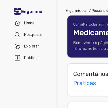
Engormix.com
/
Pecuária d
Engormix
Comunidades
Home
em Português
Consulte todas as in
Medicame
Pesquisar
Micotoxinas
Bem-vindo à págin
Avicultura
Explorar
fóruns, notícias e
Suinocultura
Publicar
Pecuária
de
Comentários
corte
Práticas
Pecuária
de
leite