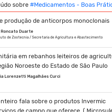
eúdo sobre
#
Medicamentos - Boas Práti
de produção de anticorpos monoclonais
a Roncato Duarte
ituto de Zootecnia / Secretaria de Agricultura e Abastecimento
nitária em rebanhos leiteiros de agricul
região Noroeste do Estado de São Paulo
ia Lorenzetti Magalhães Curci
onteiro fala sobre o produtos Invermic
rviços de campo que oferece. ( Microsul