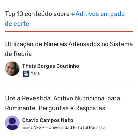
dades
Top 10 conteúdo sobre
#
Aditivos em gado
s
de corte
dades
nhol
Utilização de Minerais Adensados no Sistema
de Recria
Thais Borges Coutinho
Yara
Uréia Revestida: Aditivo Nutricional para
Ruminante. Perguntas e Respostas
Otavio Campos Neto
UNESP - Universidad Estatal Paulista