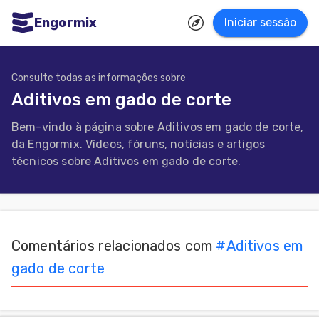
Engormix
Iniciar sessão
dades
uguês
Consulte todas as informações sobre
Aditivos em gado de corte
Micotoxinas
Bem-vindo à página sobre Aditivos em gado de corte,
Avicultura
da Engormix. Vídeos, fóruns, notícias e artigos
Suinocultura
técnicos sobre Aditivos em gado de corte.
Pecuária
de
corte
Comentários relacionados com
#
Aditivos em
Pecuária
gado de corte
de
leite