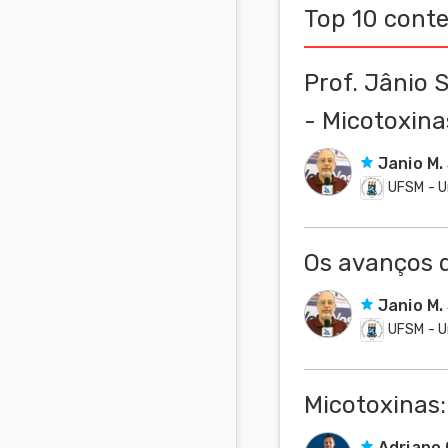
Top 10 cont
Comunidades
em Inglês
Prof. Jânio 
Comunidades
- Micotoxina
em Espanhol
Janio M.
UFSM - U
Os avanços 
Janio M.
UFSM - U
Micotoxinas:
Adriano 