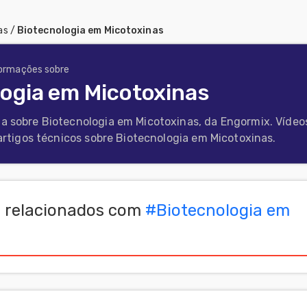
as
/
Biotecnologia em Micotoxinas
formações sobre
logia em Micotoxinas
a sobre Biotecnologia em Micotoxinas, da Engormix. Vídeo
 artigos técnicos sobre Biotecnologia em Micotoxinas.
 relacionados com
#
Biotecnologia em