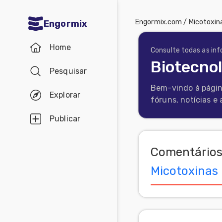
Engormix.com
/
Micotoxin
Engormix
Comunidades
Home
em Português
Consulte todas as in
Biotecno
Pesquisar
Micotoxinas
Bem-vindo à págin
Avicultura
Explorar
fóruns, notícias e
Suinocultura
Publicar
Pecuária
de
Comentários
corte
Micotoxinas
Pecuária
de
leite