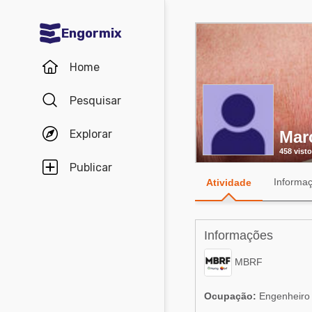
Engormix
Comunidades em Português
Home
Micotoxinas
Pesquisar
Avicultura
Explorar
Mar
Suinocultura
458 visto
Pecuária de corte
Publicar
Informa
Atividade
Pecuária de leite
Comunidades em Inglês
Informações
Acuacultura
Comunidades em Espanhol
MBRF
Micotoxinas
Agricultura
Ocupação:
Engenheiro d
Avicultura