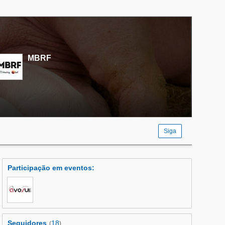
MBRF
Siga
Participação em eventos
:
Seguidores
18
(
)