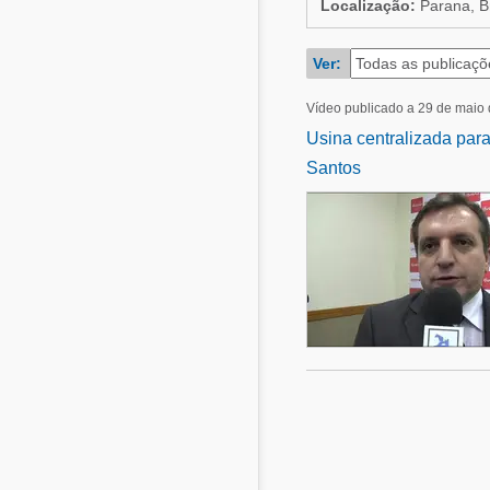
Localização:
Parana, Br
Alimentos - Rações
Suinocultura
Avicultura
Ver:
Pecuária de leite
Pecuária de corte
Alimentos - Rações
Vídeo publicado a 29 de maio
Pecuária de leite
Usina centralizada para
Micotoxinas
Santos
Suinocultura
Mascotas