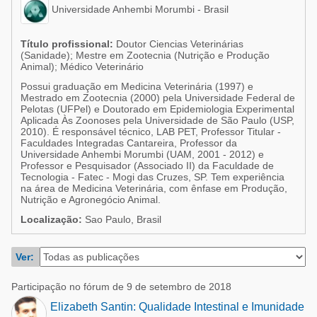
Suinocultura
Universidade Anhembi Morumbi - Brasil
Avicultura
Pecuária de leite
Título profissional:
Doutor Ciencias Veterinárias
Pecuária de corte
(Sanidade); Mestre em Zootecnia (Nutrição e Produção
Alimentos - Rações
Animal); Médico Veterinário
Pecuária de leite
Possui graduação em Medicina Veterinária (1997) e
Micotoxinas
Mestrado em Zootecnia (2000) pela Universidade Federal de
Pelotas (UFPel) e Doutorado em Epidemiologia Experimental
Aplicada Às Zoonoses pela Universidade de São Paulo (USP,
Suinocultura
2010). É responsável técnico, LAB PET, Professor Titular -
Faculdades Integradas Cantareira, Professor da
Mascotas
Universidade Anhembi Morumbi (UAM, 2001 - 2012) e
Professor e Pesquisador (Associado II) da Faculdade de
Tecnologia - Fatec - Mogi das Cruzes, SP. Tem experiência
na área de Medicina Veterinária, com ênfase em Produção,
Nutrição e Agronegócio Animal.
Localização:
Sao Paulo, Brasil
Ver:
Participação no fórum de 9 de setembro de 2018
Elizabeth Santin: Qualidade Intestinal e Imunidade