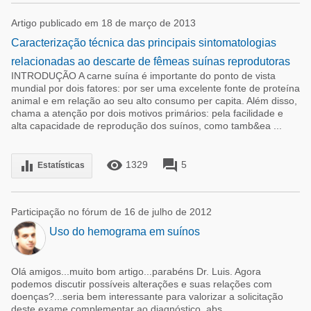
Artigo publicado em 18 de março de 2013
Caracterização técnica das principais sintomatologias
relacionadas ao descarte de fêmeas suínas reprodutoras
INTRODUÇÃO A carne suína é importante do ponto de vista
mundial por dois fatores: por ser uma excelente fonte de proteína
animal e em relação ao seu alto consumo per capita. Além disso,
chama a atenção por dois motivos primários: pela facilidade e
alta capacidade de reprodução dos suínos, como tamb&ea ...
remove_red_eye
forum
equalizer
1329
5
Estatísticas
Participação no fórum de 16 de julho de 2012
Uso do hemograma em suínos
Olá amigos...muito bom artigo...parabéns Dr. Luis. Agora
podemos discutir possíveis alterações e suas relações com
doenças?...seria bem interessante para valorizar a solicitação
deste exame complementar ao diagnóstico. abs.