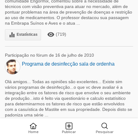
comunidade Engormix, comentou sobre a necessidade de
técnicos com visão preventiva para atuar no mercado, além de
pontuar problemas na área de prevenção de doenças e restrição
ao uso de medicamentos. O professor destacou sua passagem
na Embrapa Suínos e Aves e o atua ...
remove_red_eye
equalizer
(719)
Estatísticas
Participação no fórum de 16 de julho de 2010
Programa de desinfecção sala de ordenha
Olá amigos... Todas as opiniões são excelentes... Existe sim
vários programas de desinfecção...o que vc deve avaliar é a
integração entre os fatores de risco que envolve o seu ambiente
de produção...isto é feito via questionário e calculo estatísitico
para determinarmos os fatores de risco que estão envolvidos
com a casuística de Mastite em sua propriedade. Depois disto se
padoniza uma série ...

0
Home
Publicar
Pesquisar