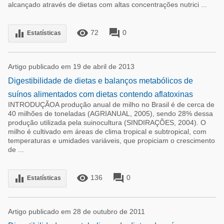
alcançado através de dietas com altas concentrações nutrici ...
remove_red_eye
forum
equalizer
72
0
Estatísticas
Artigo publicado em 19 de abril de 2013
Digestibilidade de dietas e balanços metabólicos de
suínos alimentados com dietas contendo aflatoxinas
INTRODUÇÃOA produção anual de milho no Brasil é de cerca de
40 milhões de toneladas (AGRIANUAL, 2005), sendo 28% dessa
produção utilizada pela suinocultura (SINDIRAÇÕES, 2004). O
milho é cultivado em áreas de clima tropical e subtropical, com
temperaturas e umidades variáveis, que propiciam o crescimento
de ...
remove_red_eye
forum
equalizer
136
0
Estatísticas
Artigo publicado em 28 de outubro de 2011