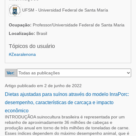
Suinocultura
Avicultura
UFSM - Universidad Federal de Santa María
Pecuária de leite
Pecuária de corte
Alimentos - Rações
Ocupação:
Professor/Universidade Federal de Santa Maria
Pecuária de leite
Localização:
Brasil
Micotoxinas
Tópicos do usuário
Suinocultura
#Zearalenona
Mascotas
Ver:
Artigo publicado em 2 de junho de 2022
Dietas ajustadas para suínos através do modelo InraPorc:
desempenho, características de carcaça e impacto
econômico
INTRODUÇÃOA suinocultura brasileira é representada por um
rebanho de aproximadamente 36 milhões de cabeças e
produção anual em torno de três milhões de toneladas de carne.
Esses índices dependem do máximo desempenho animal, que é