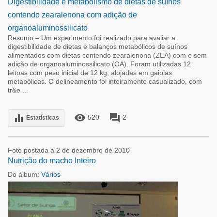
Digestibilidade e metabolismo de dietas de suínos
contendo zearalenona com adição de
organoaluminossilicato
Resumo – Um experimento foi realizado para avaliar a
digestibilidade de dietas e balanços metabólicos de suínos
alimentados com dietas contendo zearalenona (ZEA) com e sem
adição de organoaluminossilicato (OA). Foram utilizadas 12
leitoas com peso inicial de 12 kg, alojadas em gaiolas
metabólicas. O delineamento foi inteiramente casualizado, com
tr&e ...
remove_red_eye
forum
equalizer
520
2
Estatísticas
Foto postada a 2 de dezembro de 2010
Nutrição do macho Inteiro
Do álbum:
Vários