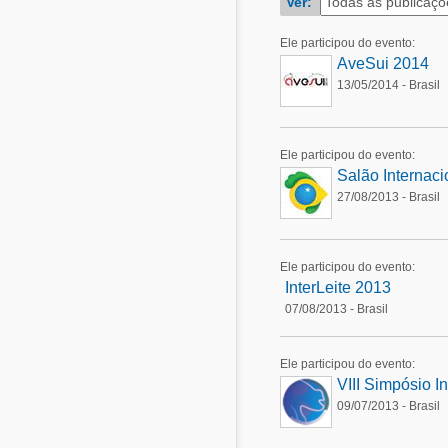
Ver:
Alimentos - Rações
Suinocultura
Avicultura
Ele participou do evento:
Pecuária de leite
AveSui 2014
Pecuária de corte
13/05/2014 - Brasil
Alimentos - Rações
Pecuária de leite
Micotoxinas
Ele participou do evento:
Salão Internacio
Suinocultura
27/08/2013 - Brasil
Mascotas
Ele participou do evento:
InterLeite 2013
07/08/2013 - Brasil
Ele participou do evento:
VIII Simpósio I
09/07/2013 - Brasil