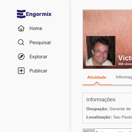
Engormix
Comunidades em Português
Home
Micotoxinas
Pesquisar
Avicultura
Explorar
Vic
Suinocultura
304 visto
Pecuária de corte
Publicar
Informa
Atividade
Pecuária de leite
Comunidades em Inglês
Informações
Acuacultura
Ocupação:
Gerente de 
Comunidades em Espanhol
Localização:
Sao Paulo,
Micotoxinas
Agricultura
Avicultura