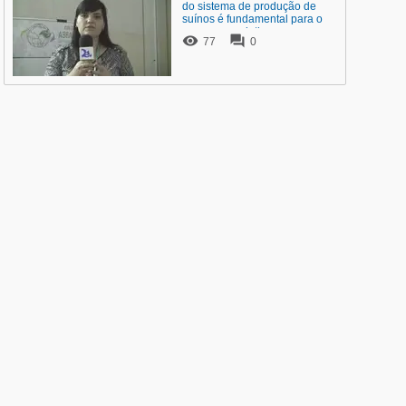
do sistema de produção de
suínos é fundamental para o
sucesso produtivo.


77
0