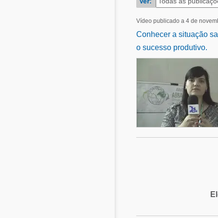
Ver:
Alimentos - Rações
Suinocultura
Avicultura
Vídeo publicado a 4 de novem
Pecuária de leite
Conhecer a situação sa
Pecuária de corte
Alimentos - Rações
o sucesso produtivo.
Pecuária de leite
Micotoxinas
Suinocultura
Mascotas
E