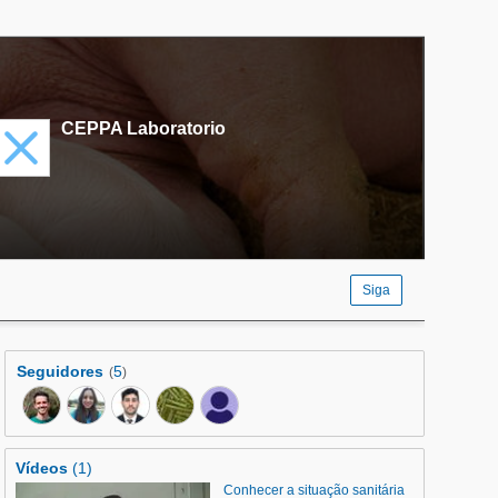
CEPPA Laboratorio
Siga
Seguidores
5
(
)
Vídeos
(1)
Conhecer a situação sanitária