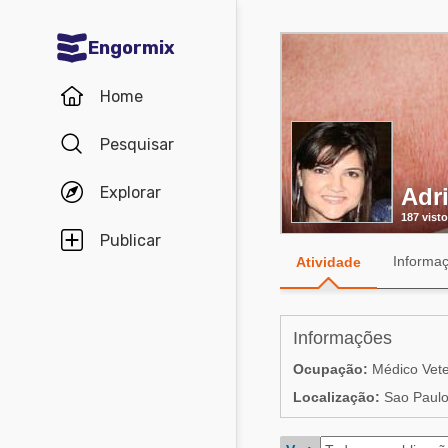
Engormix
Comunidades em Português
Home
Micotoxinas
Pesquisar
Avicultura
Explorar
Adri
Suinocultura
187 visto
Pecuária de corte
Publicar
Informa
Atividade
Pecuária de leite
Comunidades em Inglês
Informações
Acuacultura
Ocupação:
Médico Vete
Comunidades em Espanhol
Localização:
Sao Paulo,
Micotoxinas
Agricultura
Avicultura