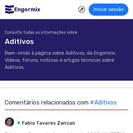
Engormix
Iniciar sessão
dades
uguês
Consulte todas as informações sobre
Aditivos
Micotoxinas
Bem-vindo à página sobre Aditivos, da Engormix.
Avicultura
Vídeos, fóruns, notícias e artigos técnicos sobre
Suinocultura
Aditivos.
Pecuária
de
corte
Comentários relacionados com
#
Aditivos
Pecuária
de
Fabio Tavares Zancan
leite