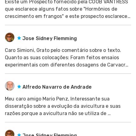
Existe um Prospecto fornecido pela COOB VANTRESS
que esclarece alguns fatos sobre "Hormônios de
dades
crescimento em frangos" e este prospecto esclarece
s
dúvidas sobre a não utilização de "Hormônios de
crescimento". Fabio Tavares Zancan Médico
dades
Veterin&aacu
Jose Sidney Flemming
nhol
Caro Simioni, Grato pelo comentário sobre o texto.
Quanto as suas colocações: Foram feitos ensaios
experimentais com diferentes dosagens de Carvacrol,
Timol, com ou sem associação com ácidos no Lab de
Laboratório de Microbiologia e Ornitopatologia do
Departamento de Medicina de Veterinária U
Alfredo Navarro de Andrade
Meu caro amigo Mario Penz, Interessante sua
disseratção sobre a evolução da avicultura e suas
razões porque a avicultura não se utiliza de
hormônios . No entanto gostaria de enfatizar dois
pontos: 1o. os hormônios normalmente utiliza
Jose Sidney Flemming