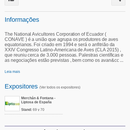
Suinocultura
Avicultura
Pecuária de leite
Informações
Pecuária de corte
Alimentos - Rações
Pecuária de leite
The National Avicultores Corporation of Ecuador (
CONAVE ) é a união que agrupa os produtores de aves
Micotoxinas
equatorianos. Foi criado em 1994 e será o anfitrião da
XXIV Congresso Latino-Americana de Aves (CLA 2015) ,
Suinocultura
que reuniu cerca de 3.000 pessoas. Palestras científicas e
as negociações estão previstas , bem como os avan&cc ...
Mascotas
Leia mais
Expositores
(Ver todos os expositores)
Merchán & Fontana -
Liptosa de España
Stand:
69 y 70