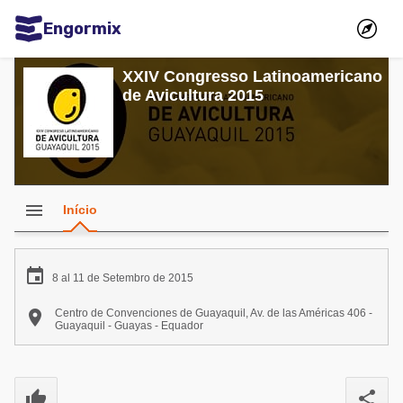
Engormix
Comunidades em Português
XXIV Congresso Latinoamericano
de Avicultura 2015
Micotoxinas
Avicultura
Suinocultura
Pecuária de corte
menu
Início
Pecuária de leite
Comunidades em Inglês

8 al 11 de Setembro de 2015
Acuacultura

Centro de Convenciones de Guayaquil, Av. de las Américas 406 -
Comunidades em Espanhol
Guayaquil - Guayas - Equador
Micotoxinas
Agricultura
Avicultura
thumb_up
share
Alimentos - Rações