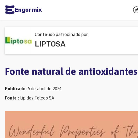
Engormix
dades
uguês
Conteúdo patrocinado por:
LIPTOSA
Micotoxinas
Avicultura
Suinocultura
Fonte natural de antioxidantes
Pecuária
Publicado
:
5 de abril de 2024
de
Fonte
:
Lipidos Toledo SA
corte
Pecuária
de
leite