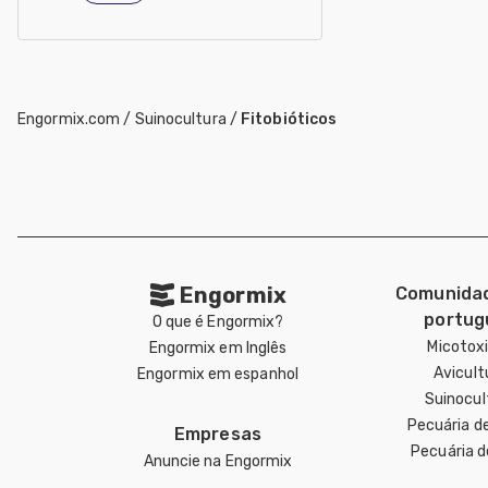
Engormix.com
/
Suinocultura
/
Fitobióticos
Engormix
Comunida
portug
O que é Engormix?
Micotox
Engormix em Inglês
Avicult
Engormix em espanhol
Suinocul
Pecuária d
Empresas
Pecuária d
Anuncie na Engormix