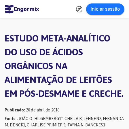
Engormix
Iniciar sessão
dades
uguês
ESTUDO META-ANALÍTICO
Micotoxinas
DO USO DE ÁCIDOS
Avicultura
ORGÂNICOS NA
Suinocultura
Pecuária
ALIMENTAÇÃO DE LEITÕES
de
EM PÓS-DESMAME E CRECHE.
corte
Pecuária
Publicado
:
20 de abril de 2016
de
Fonte
:
JOÃO O. HILGEMBERG1*, CHEILA R. LEHNEN2, FERNANDA
M. DENCK1, CHARLISE PRIMIERI1, TAYNÁ N. BANCKES1
leite