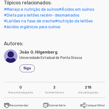
Tópicos relacionados:
#
Manejo e nutrição de suínos
#
Ácidos em suínos
#
Dieta para leitões recém- desmamados
#
Leitões na fase de creche
#
nutrição de leitões
#
ácidos orgânicos para suínos
Autores:
João O. Hilgemberg
Universidade Estadual de Ponta Grossa
Siga
0
2
218
Recomendações
Comentários
Visualizações
Recomendar
Comentário
Compartilhar