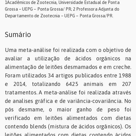
1Acadêmicos de Zootecnia, Universidade Estadual de Ponta
Grossa – UEPG – Ponta Grossa/ PR; 2 Professora Adjunta do
dades
Departamento de Zootecnia – UEPG – Ponta Grossa/PR.
s
Sumário
dades
nhol
Uma meta-análise foi realizada com o objetivo de
avaliar a utilização de ácidos orgánicos na
alimentação de leitões desmamados e em creche.
Foram utilizados 34 artigos publicados entre 1988
e 2014, totalizando 6425 animais em 207
tratamentos. A meta-análise foi realizada através
de analises gráfica e de variância-covariância. No
pós desmame, o maior ganho de peso foi
verificado em leitões alimentados com dietas
contendo blends (mistura de ácidos orgânicos). Os
leitões alimentados com dietas contendo ácidos