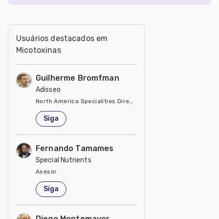
Usuários destacados em
Micotoxinas
Guilherme Bromfman
Adisseo
North America Specialities Director
Estados Unidos
Siga
Fernando Tamames
Special Nutrients
Asesor
Estados Unidos
Siga
Diego Montemayor