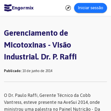
Engormix
Iniciar sessão
dades
uguês
Gerenciamento de
Micotoxinas
Micotoxinas - Visão
Avicultura
Industrial. Dr. P. Raffi
Suinocultura
Pecuária
Publicado
:
10 de junho de 2014
de
corte
Pecuária
O Dr. Paulo Raffi, Gerente Técnico da Cobb
de
Vantress, esteve presente na AveSui 2014, onde
leite
ministrou uma palestra no Painel Nutrição - Da