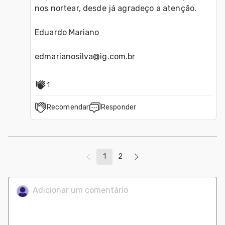
nos nortear, desde já agradeço a atenção.

Eduardo Mariano

edmarianosilva@ig.com.br
1
Recomendar
Responder
1
2