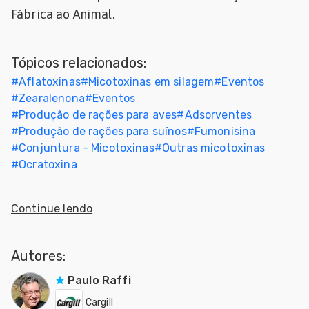
Fábrica ao Animal.
dades
s
Tópicos relacionados:
dades
#
Aflatoxinas
#
Micotoxinas em silagem
#
Eventos
nhol
#
Zearalenona
#
Eventos
#
Produção de rações para aves
#
Adsorventes
#
Produção de rações para suínos
#
Fumonisina
#
Conjuntura - Micotoxinas
#
Outras micotoxinas
#
Ocratoxina
Continue lendo
Autores:
Paulo Raffi
Cargill