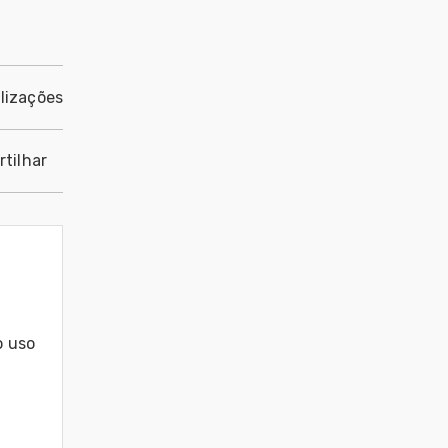
lizações
tilhar
 uso 