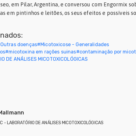
seo, em Pilar, Argentina, e conversou com Engormix so
s em pintinhos e leitões, os seus efeitos e possíveis s
onados:
#
Outras doenças
#
Micotoxicose - Generalidades
nos
#
micotoxina em rações suinas
#
contaminação por micot
IO DE ANÁLISES MICOTOXICOLÓGICAS
 Mallmann
IC - LABORATÓRIO DE ANÁLISES MICOTOXICOLÓGICAS