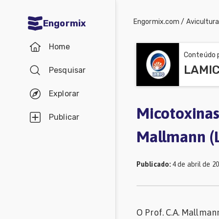
Engormix.com
/
Avicultur
Engormix
Comunidades
Home
em Português
Conteúdo p
Pesquisar
Micotoxinas
Avicultura
Explorar
Suinocultura
Micotoxinas 
Publicar
Pecuária
Mallmann (
de
corte
Publicado
:
4 de abril de 2
Pecuária
de
O Prof. C.A. Mallman
leite