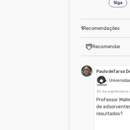
Siga
1
Recomendações
Recomendar
PaulodeTarso D
Universida
30 de septiembre 
Professor Mall
de adsorventes
resultados?