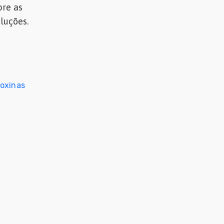
bre as
oluções.
oxinas