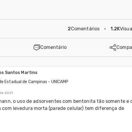
2
Comentários
·
1.2K
Visua
Comentário
Compar
os Santos Martins
de Estadual de Campinas - UNICAMP
de 2021
mann, o uso de adsorventes com bentonita tão somente e o
 com levedura morta (parede celular) tem diferença de 