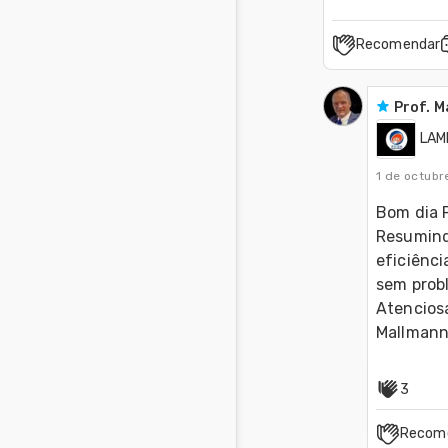
Recomendar
Prof. M
LAM
1 de octubr
Bom dia P
Resumindo
eficiênci
sem prob
Atencios
Mallman
3
Recom