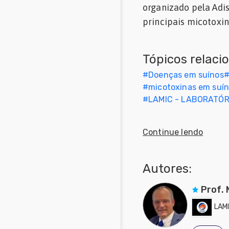
organizado pela Adis
principais micotoxina
Comunidades
em Inglês
Comunidades
Tópicos relaci
em Espanhol
#
Doenças em suínos
#
micotoxinas em suí
#
LAMIC - LABORATÓR
Continue lendo
Autores:
Prof.
LAM